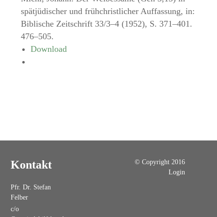
spätjüdischer und frühchristlicher Auffassung, in:
Biblische Zeitschrift 33/3–4 (1952), S. 371–401.
476–505.
Download
© Copyright 2016
Kontakt
Login
Pfr. Dr. Stefan
Felber
c/o