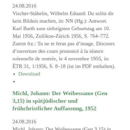
24.08.2016
Vischer-Stähelin, Wilhelm Eduard: Du sollst dir
kein Bildnis machen, in: NN (Hg.): Antwort.
Karl Barth zum siebzigsten Geburtstag am 10.
Mai 1956, Zollikon-Zürich 1956, S. 764–772.
Zuerst frz.: Tu ne te feras pas d’image. Discours
d’ouverture des cours prononcé à la sèance
solennelle de rentrée, le 4 novembre 1955, in:
ÉTR 31, 1/1956, S. 8–18 (ist im PDF enthalten).
Download
Michl, Johann: Der Weibessame (Gen
3,15) in spätjüdischer und
frühchristlicher Auffassung, 1952
24.08.2016
Michl, Johann: Der Weibessame (Gen 3,15) in