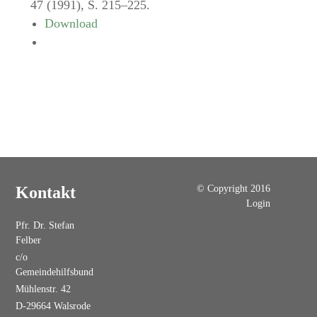
47 (1991), S. 215–225.
Download
© Copyright 2016
Kontakt
Login
Pfr. Dr. Stefan
Felber
c/o
Gemeindehilfsbund
Mühlenstr. 42
D-29664 Walsrode