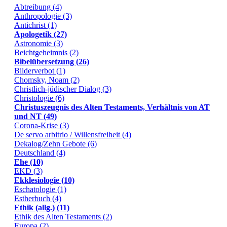
Abtreibung (4)
Anthropologie (3)
Antichrist (1)
Apologetik (27)
Astronomie (3)
Beichtgeheimnis (2)
Bibelübersetzung (26)
Bilderverbot (1)
Chomsky, Noam (2)
Christlich-jüdischer Dialog (3)
Christologie (6)
Christuszeugnis des Alten Testaments, Verhältnis von AT
und NT (49)
Corona-Krise (3)
De servo arbitrio / Willensfreiheit (4)
Dekalog/Zehn Gebote (6)
Deutschland (4)
Ehe (10)
EKD (3)
Ekklesiologie (10)
Eschatologie (1)
Estherbuch (4)
Ethik (allg.) (11)
Ethik des Alten Testaments (2)
Europa (2)