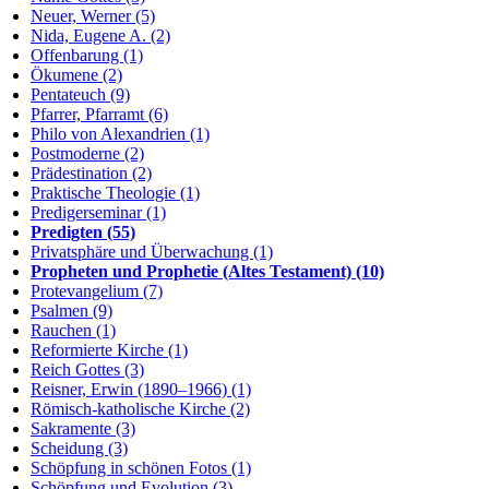
Neuer, Werner (5)
Nida, Eugene A. (2)
Offenbarung (1)
Ökumene (2)
Pentateuch (9)
Pfarrer, Pfarramt (6)
Philo von Alexandrien (1)
Postmoderne (2)
Prädestination (2)
Praktische Theologie (1)
Predigerseminar (1)
Predigten (55)
Privatsphäre und Überwachung (1)
Propheten und Prophetie (Altes Testament) (10)
Protevangelium (7)
Psalmen (9)
Rauchen (1)
Reformierte Kirche (1)
Reich Gottes (3)
Reisner, Erwin (1890–1966) (1)
Römisch-katholische Kirche (2)
Sakramente (3)
Scheidung (3)
Schöpfung in schönen Fotos (1)
Schöpfung und Evolution (3)