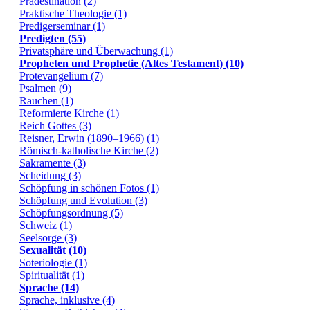
Prädestination (2)
Praktische Theologie (1)
Predigerseminar (1)
Predigten (55)
Privatsphäre und Überwachung (1)
Propheten und Prophetie (Altes Testament) (10)
Protevangelium (7)
Psalmen (9)
Rauchen (1)
Reformierte Kirche (1)
Reich Gottes (3)
Reisner, Erwin (1890–1966) (1)
Römisch-katholische Kirche (2)
Sakramente (3)
Scheidung (3)
Schöpfung in schönen Fotos (1)
Schöpfung und Evolution (3)
Schöpfungsordnung (5)
Schweiz (1)
Seelsorge (3)
Sexualität (10)
Soteriologie (1)
Spiritualität (1)
Sprache (14)
Sprache, inklusive (4)