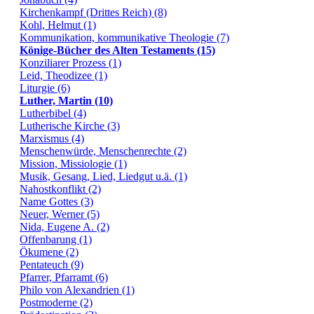
Kirchenkampf (Drittes Reich) (8)
Kohl, Helmut (1)
Kommunikation, kommunikative Theologie (7)
Könige-Bücher des Alten Testaments (15)
Konziliarer Prozess (1)
Leid, Theodizee (1)
Liturgie (6)
Luther, Martin (10)
Lutherbibel (4)
Lutherische Kirche (3)
Marxismus (4)
Menschenwürde, Menschenrechte (2)
Mission, Missiologie (1)
Musik, Gesang, Lied, Liedgut u.ä. (1)
Nahostkonflikt (2)
Name Gottes (3)
Neuer, Werner (5)
Nida, Eugene A. (2)
Offenbarung (1)
Ökumene (2)
Pentateuch (9)
Pfarrer, Pfarramt (6)
Philo von Alexandrien (1)
Postmoderne (2)