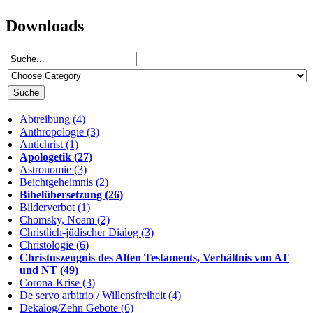
Downloads
Abtreibung (4)
Anthropologie (3)
Antichrist (1)
Apologetik (27)
Astronomie (3)
Beichtgeheimnis (2)
Bibelübersetzung (26)
Bilderverbot (1)
Chomsky, Noam (2)
Christlich-jüdischer Dialog (3)
Christologie (6)
Christuszeugnis des Alten Testaments, Verhältnis von AT
und NT (49)
Corona-Krise (3)
De servo arbitrio / Willensfreiheit (4)
Dekalog/Zehn Gebote (6)