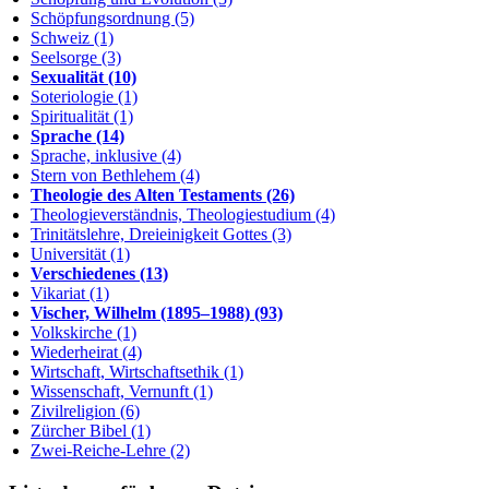
Schöpfungsordnung (5)
Schweiz (1)
Seelsorge (3)
Sexualität (10)
Soteriologie (1)
Spiritualität (1)
Sprache (14)
Sprache, inklusive (4)
Stern von Bethlehem (4)
Theologie des Alten Testaments (26)
Theologieverständnis, Theologiestudium (4)
Trinitätslehre, Dreieinigkeit Gottes (3)
Universität (1)
Verschiedenes (13)
Vikariat (1)
Vischer, Wilhelm (1895–1988) (93)
Volkskirche (1)
Wiederheirat (4)
Wirtschaft, Wirtschaftsethik (1)
Wissenschaft, Vernunft (1)
Zivilreligion (6)
Zürcher Bibel (1)
Zwei-Reiche-Lehre (2)