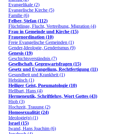
Evangelikale (2)
Evangelische Kirche (5)
Familie (6)
Felber, Stefan (112)
Flüchtlinge, Flucht, Vertreibung, Migration (4)
Frau in Gemeinde und Kirche (15)
Frauenordination (10)
Freie Evangelische Gemeinden (1)
Gender-Ideologie, Genderismus (9)
Genesis (19)
Geschichtsverständnis (7)
Gesellschaft, Gegenwartsfragen (15)
Gesetz und Evangelium, Rechtfertigung (11)
Gesundheit und Krankheit (1)
Hebräisch (1)
Heiliger Geist, Pneumatologie (10)
Hellbart, Hans (4)
Hermeneutik, Schriftlehre, Wort Gottes (43)
Hiob (3)
Hochzeit, Trauung (2)
Homosexualität (24)
Ideologie(n) (1)
Israel (15)
Iwand, Hans Joachim (6)
Jonabuch (4)