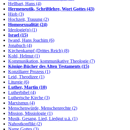
Hellbart, Hans (4)
Hermeneutik, Schriftlehre, Wort Gottes (43)
Hiob (3)
Hochzeit, Trauung (2)
Homosexualität (24)
Ideologie(n) (1)
Israel (15)
Iwand, Hans Joachim (6)
Jonabuch (4)
Kirchenkampf (Drittes Reich) (8)
Kohl, Helmut (1)
Kommunikation, kommunikative Theologie (7)
Könige-Bücher des Alten Testaments (15)
Konziliarer Prozess (1)
Leid, Theodizee (1)
Liturgie (6)
Luther, Martin (10)
Lutherbibel (4)
Lutherische Kirche (3)
Marxismus (4)
Menschenwürde, Menschenrechte (2)
Mission, Missiologie (1)
Musik, Gesang, Lied, Liedgut u.ä. (1)
Nahostkonflikt (2)
Name Gottes (3)