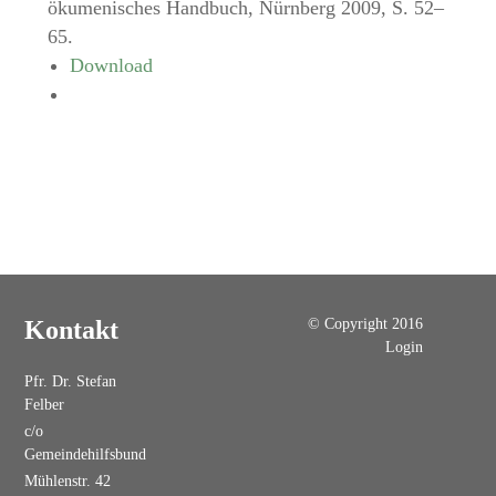
ökumenisches Handbuch, Nürnberg 2009, S. 52–
65.
Download
© Copyright 2016
Kontakt
Login
Pfr. Dr. Stefan
Felber
c/o
Gemeindehilfsbund
Mühlenstr. 42