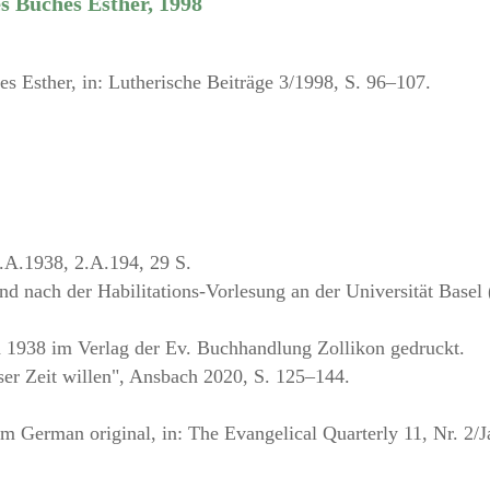
s Buches Esther, 1998
s Esther, in: Lutherische Beiträge 3/1998, S. 96–107.
1.A.1938, 2.A.194, 29 S.
d nach der Habilitations-Vorlesung an der Universität Basel
d 1938 im Verlag der Ev. Buchhandlung Zollikon gedruckt.
r Zeit willen", Ansbach 2020, S. 125–144.
om German original, in: The Evangelical Quarterly 11, Nr. 2/J