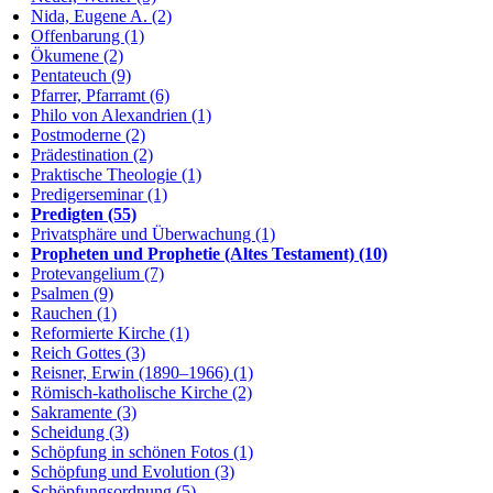
Nida, Eugene A. (2)
Offenbarung (1)
Ökumene (2)
Pentateuch (9)
Pfarrer, Pfarramt (6)
Philo von Alexandrien (1)
Postmoderne (2)
Prädestination (2)
Praktische Theologie (1)
Predigerseminar (1)
Predigten (55)
Privatsphäre und Überwachung (1)
Propheten und Prophetie (Altes Testament) (10)
Protevangelium (7)
Psalmen (9)
Rauchen (1)
Reformierte Kirche (1)
Reich Gottes (3)
Reisner, Erwin (1890–1966) (1)
Römisch-katholische Kirche (2)
Sakramente (3)
Scheidung (3)
Schöpfung in schönen Fotos (1)
Schöpfung und Evolution (3)
Schöpfungsordnung (5)