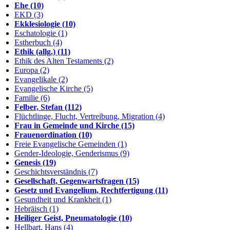
Ehe (10)
EKD (3)
Ekklesiologie (10)
Eschatologie (1)
Estherbuch (4)
Ethik (allg.) (11)
Ethik des Alten Testaments (2)
Europa (2)
Evangelikale (2)
Evangelische Kirche (5)
Familie (6)
Felber, Stefan (112)
Flüchtlinge, Flucht, Vertreibung, Migration (4)
Frau in Gemeinde und Kirche (15)
Frauenordination (10)
Freie Evangelische Gemeinden (1)
Gender-Ideologie, Genderismus (9)
Genesis (19)
Geschichtsverständnis (7)
Gesellschaft, Gegenwartsfragen (15)
Gesetz und Evangelium, Rechtfertigung (11)
Gesundheit und Krankheit (1)
Hebräisch (1)
Heiliger Geist, Pneumatologie (10)
Hellbart, Hans (4)