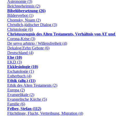
Astronomie (3)
Beichtgeheimnis (2)
Bibelübersetzung (26)
Bilderverbot (1)
Chomsky, Noam (2)
Christlich-jüdischer Dialog (3)
Christologie (6)
Christuszeugnis des Alten Testaments, Verhältnis von AT und
Corona-Krise (3)
De servo arbitrio / Willensfreiheit (4)
Dekalog/Zehn Gebote (6)
Deutschland (4)
Ehe (10)
EKD (3)
Ekklesiologie (10)
Eschatologie (1)
Estherbuch (4)
Ethik (allg.) (11)
Ethik des Alten Testaments (2)
Europa (2)
Evangelikale (2)
Evangelische Kirche (5)
Familie (6)
Felber, Stefan (112)
Flüchtlinge, Flucht, Vertreibung, Migration (4)