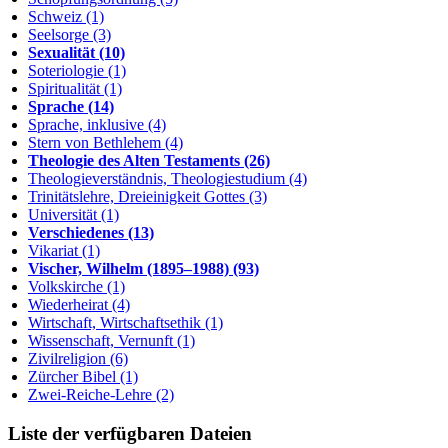
Schweiz (1)
Seelsorge (3)
Sexualität (10)
Soteriologie (1)
Spiritualität (1)
Sprache (14)
Sprache, inklusive (4)
Stern von Bethlehem (4)
Theologie des Alten Testaments (26)
Theologieverständnis, Theologiestudium (4)
Trinitätslehre, Dreieinigkeit Gottes (3)
Universität (1)
Verschiedenes (13)
Vikariat (1)
Vischer, Wilhelm (1895–1988) (93)
Volkskirche (1)
Wiederheirat (4)
Wirtschaft, Wirtschaftsethik (1)
Wissenschaft, Vernunft (1)
Zivilreligion (6)
Zürcher Bibel (1)
Zwei-Reiche-Lehre (2)
Liste der verfügbaren Dateien