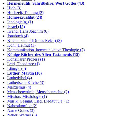
Hermeneutik, Schriftlehre, Wort Gottes (43)
Hiob (3)
Hochzeit, Trauung (2)
Homosexualität (24)
Ideologie(n) (1)
Israel (15)
Iwand, Hans Joachim (6)
Jonabuch (4)
Kirchenkampf (Drittes Reich) (8)
Kohl, Helmut (1)
Kommunikation, kommunikative Theologie (7)
Könige-Bücher des Alten Testaments (15)
Konziliarer Prozess (1)
Leid, Theodizee (1)
Liturgie (6)
Luther, Martin (10)
Lutherbibel (4)
Lutherische Kirche (3)
Marxismus (4)
Menschenwürde, Menschenrechte (2)
Mission, Missiologie (1)
Musik, Gesang, Lied, Liedgut u.ä. (1)
Nahostkonflikt (2)
Name Gottes (3)
Neuer, Werner (5)