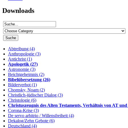
Downloads
Abtreibung (4)
Anthropologie (3)
Antichrist (1)
Apologetik (27)
Astronomie (3)
Beichtgeheimnis (2)
Bibelübersetzung (26)
Bilderverbot (1)
Chomsky, Noam (2)
Christlich-jüdischer Dialog (3)
Christologie (6)
Christuszeugnis des Alten Testaments, Verhältnis von AT und
Corona-Krise (3)
De servo arbitrio / Willensfreiheit (4)
Dekalog/Zehn Gebote (6)
Deutschland (4)