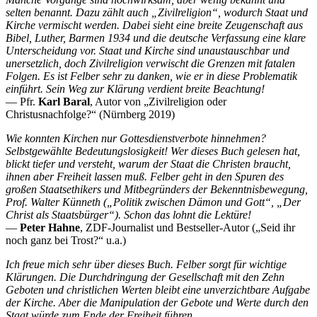
selten benannt. Dazu zählt auch „Zivilreligion“, wodurch Staat und
Kirche vermischt werden. Dabei sieht eine breite Zeugenschaft aus
Bibel, Luther, Barmen 1934 und die deutsche Verfassung eine klare
Unterscheidung vor. Staat und Kirche sind unaustauschbar und
unersetzlich, doch Zivilreligion verwischt die Grenzen mit fatalen
Folgen. Es ist Felber sehr zu danken, wie er in diese Problematik
einführt. Sein Weg zur Klärung verdient breite Beachtung!
–– Pfr.
Karl Baral
, Autor von „Zivilreligion oder
Christusnachfolge?“ (Nürnberg 2019)
Wie konnten Kirchen nur Gottesdienstverbote hinnehmen?
Selbstgewählte Bedeutungslosigkeit! Wer dieses Buch gelesen hat,
blickt tiefer und versteht, warum der Staat die Christen braucht,
ihnen aber Freiheit lassen muß. Felber geht in den Spuren des
großen Staatsethikers und Mitbegründers der Bekenntnisbewegung,
Prof. Walter Künneth („Politik zwischen Dämon und Gott“, „Der
Christ als Staatsbürger“). Schon das lohnt die Lektüre!
––
Peter Hahne
, ZDF-Journalist und Bestseller-Autor („Seid ihr
noch ganz bei Trost?“ u.a.)
Ich freue mich sehr über dieses Buch. Felber sorgt für wichtige
Klärungen. Die Durchdringung der Gesellschaft mit den Zehn
Geboten und christlichen Werten bleibt eine unverzichtbare Aufgabe
der Kirche. Aber die Manipulation der Gebote und Werte durch den
Staat würde zum Ende der Freiheit führen.