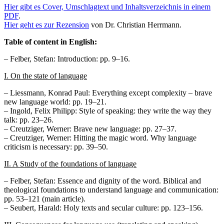
Hier gibt es Cover, Umschlagtext und Inhaltsverzeichnis in einem
PDF
.
Hier geht es zur Rezension
von Dr. Christian Herrmann.
Table of content in English:
– Felber, Stefan: Introduction: pp. 9–16.
I. On the state of language
– Liessmann, Konrad Paul: Everything except complexity – brave
new language world: pp. 19–21.
– Ingold, Felix Philipp: Style of speaking: they write the way they
talk: pp. 23–26.
– Creutziger, Werner: Brave new language: pp. 27–37.
– Creutziger, Werner: Hitting the magic word. Why language
criticism is necessary: pp. 39–50.
II. A Study o
f the foundations
of
language
– Felber, Stefan: Essence and dignity of the word. Biblical and
theological foundations to understand language and communication:
pp. 53–121 (main article).
– Seubert, Harald: Holy texts and secular culture: pp. 123–156.