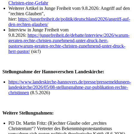
Christen-eine-Gefahr
Weiterer Artikel in Junge Freiheit vom 9.8.2026: Angriff auf den
"rechten Glauben",
hier:
https://jungefreiheit.de/politik/deutschland/2026/angriff-auf-
den-rechten-glauben/
Interview in Junge Freiheit vom
9.8.2026:
https://jungefreiheit.de/debatte/interview/2026/warum-
geraten-rechte-christen-zunehmend-unter-druck-herr-
pastorwarum-geraten-rechte-christen-zunehmend-unter-druck-
herr-pastor/
(sic!)
Stellungnahme der Hannoverschen Landeskirche:
https://www.landeskirche-hannovers.de/presse/pressemeldungen-
landeskirche/2026/05/08-stellungnahme-zur-publikation-rechte-
christinnen
(8.5.2026)
Weitere Stellungnahmen:
PD Dr. Martin Fritz: (R)echter Glaube oder „rechtes
Christentum“? Vertreter des Bekenntnisprotestantismus
verwahren sich gegen politisch-theologische Kritik (8.6.2026),