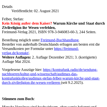
Details
Veröffentlicht: 02. August 2021
Felber, Stefan:
Kein König außer dem Kaiser?
Warum Kirche und Staat durch
Zivilreligion ihr Wesen verfehlen,
Freimund-Verlag 2021, ISBN 978-3-946083-60-3, 244 Seiten.
Bestellung möglich unter
Freimund-Buchhandlung
.
Besteller von außerhalb Deutschlands erfragen am besten erst die
Versandkosten per Formular unter
https://freimund-
verlag.de/kontakt/
.
Weitere Auflagen:
2. Auflage Dezember 2021;
3
. (korrigierte)
Auflage Mai 2024.
Vorgelesene Auszüge hier:
https://kontrafunk.radio/de/sendung-
nachhoeren/kultur-und-wissenschaft/audimax-das-
kontrafunkkolleg/audimax-stefan-felber-warum-kirche-und-staat-
durch-zivilreligion-ihr-wesen-verlieren
(seit 9.2.2025).
Stimmen zum Buch
:
Manche Vorgänge sind hochwirksam, aber wenig bekannt und