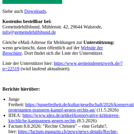
Siehe auch
Downloads
.
Kostenlos bestellbar bei:
Gemeindehilfsbund, Mühlenstr. 42, 29644 Walsrode,
info@gemeindehilfsbund.de
Gleiche eMail-Adresse für Meldungen zur
Unterstützung:
wenn gewünscht, dann öffentlich auf der
Website der
Broschüre
. Dort findet sich die Liste der Unterstützer.
Liste der Unterstützer hier:
https://www.gemeindenetzwerk.de/?
p=22519
(wird laufend aktualisiert).
Berichte hierüber:
Junge
Freiheit:
https://jungefreiheit.de/kultur/gesellschaft/2026/konservat
protestanten-prangern-kampf-gegen-rechts-an/
(11.5.2026)
IDEA:
https://www.idea.de/artikel/konservative-kritisieren-
kirchliche-kampagnen-gegen-rechts
(8.5.2026)
Factum 8.8.2026: "Rechte Christen" – eine Gefahr?,
hier:
https://factum-magazin.ch/news/news-details/Rechte-