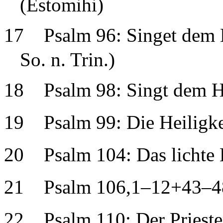
(Estomihi)
17
Psalm 96: Singet dem 
So. n. Trin.)
18
Psalm 98: Singt dem 
19
Psalm 99: Die Heiligk
20
Psalm 104: Das lichte 
21
Psalm 106,1–12+43–48
22
Psalm 110: Der Prieste