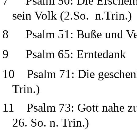
7
Psalm 50: Die Erschei
sein Volk (2.So.
n.Trin.)
8
Psalm 51: Buße und V
9
Psalm 65: Erntedank
10
Psalm 71: Die geschenk
Trin.)
11
Psalm 73: Gott nahe zu
26. So. n. Trin.)