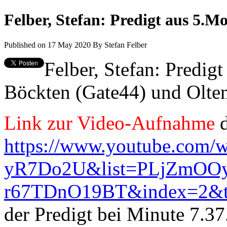
Felber, Stefan: Predigt aus 5.M
Published on 17 May 2020
By
Stefan Felber
Felber, Stefan: Predig
Böckten (Gate44) und Olten
Link zur Video-Aufnahme
d
https://www.youtube.com/
yR7Do2U&list=PLjZmOOy
r67TDnO19BT&index=2&
der Predigt bei Minute 7.37