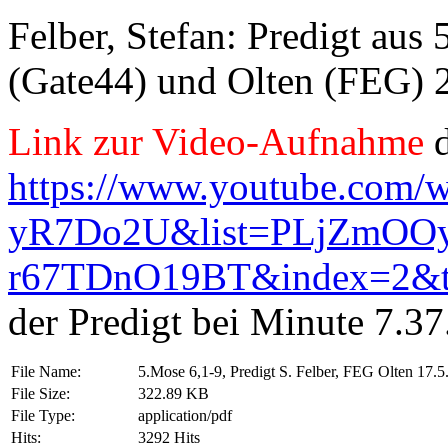
Felber, Stefan: Predigt aus
(Gate44) und Olten (FEG) 2
Link zur Video-Aufnahme
d
https://www.youtube.com/
yR7Do2U&list=PLjZmOOy
r67TDnO19BT&index=2&
der Predigt bei Minute 7.37
File Name:
5.Mose 6,1-9, Predigt S. Felber, FEG Olten 17.5
File Size:
322.89 KB
File Type:
application/pdf
Hits:
3292 Hits